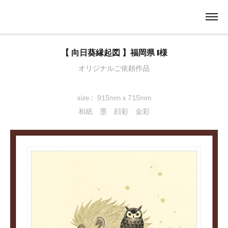
【 向日葵縁起図 】福岡県 I様
オリジナルご依頼作品
size : 915mm x 715mm
和紙 墨 顔彩 金彩