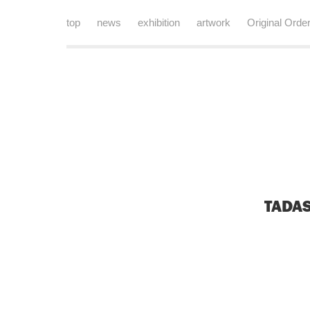
top
news
exhibition
artwork
Original Orde
TADAS